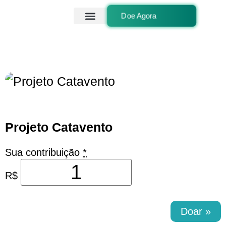
Doe Agora
Quem Somos
Projetos que apoiamos
Projeto Catavento
Sua contribuição
*
R$
Doar
»